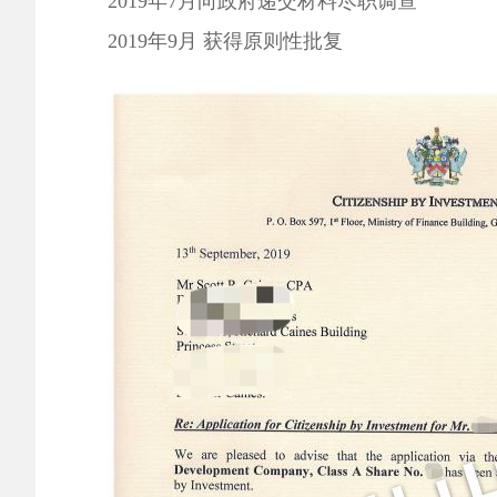
2019
年
7
月向政府递交材料尽职调查
2019
年
9
月 获得原则性批复