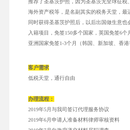
推荐了圣基茨护照，因为圣基茨无全球征税
海外资产税等，是名副其实的税务天堂，最
同时获得圣基茨护照后，以后出国做生意也
入籍项目，免签
150
多个国家，英国免签
6
个
亚洲国家免签
1-3
个月（韩国、新加坡、香港
客户需求
低税天堂，通行自由
办理流程：
2019
年
5
月与我司签订代理服务协议
2019
年
6
月申请人准备材料律师审核资料