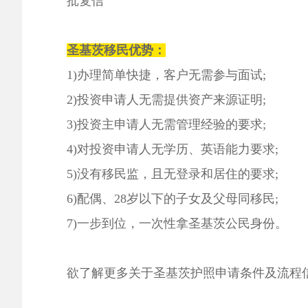
批复信
圣基茨移民优势：
1)
办理简单快捷，客户无需参与面试
;
2)
投资申请人无需提供资产来源证明
;
3)
投资主申请人无需管理经验的要求
;
4)
对投资申请人无学历、英语能力要求
;
5)
没有移民监，且无登录和居住的要求
;
6)
配偶、
28
岁以下的子女及父母同移民
;
7)
一步到位，一次性拿圣基茨公民身份。
欲了解更多关于圣基茨
护照申请条件及流程