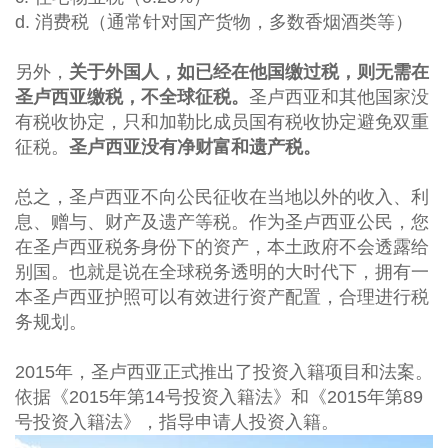
d. 消费税（通常针对国产货物，多数香烟酒类等）
另外，
关于外国人，如已经在他国缴过税，则无需在
圣卢西亚缴税，不全球征税。
圣卢西亚和其他国家没
有税收协定，只和加勒比成员国有税收协定避免双重
征税。
圣卢西亚没有净财富和遗产税。
总之，圣卢西亚不向公民征收在当地以外的收入、利
息、赠与、财产及遗产等税。作为圣卢西亚公民，您
在圣卢西亚税务身份下的资产，本土政府不会透露给
别国。也就是说在全球税务透明的大时代下，拥有一
本圣卢西亚护照可以有效进行资产配置，合理进行税
务规划。
2015
年，圣卢西亚正式推出了投资入籍项目和法案。
依据《
2015
年第
14
号投资入籍法》和《
2015
年第
89
号投资入籍法》，指导申请人投资入籍。