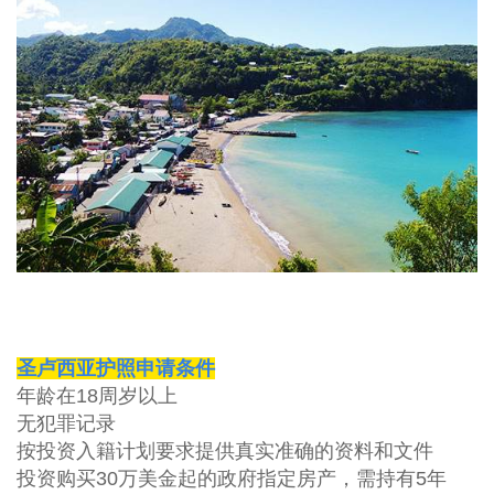
圣卢西亚护照申请条件
年龄在
18
周岁以上
无犯罪记录
按投资入籍计划要求提供真实准确的资料和文件
投资购买
30
万美金起的政府指定房产，需持有
5
年