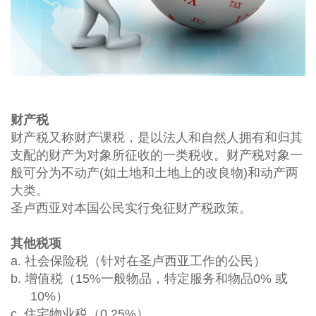
财产税
财产税又称财产课税，是以法人和自然人拥有和归其
支配的财产为对象所征收的一类税收。财产税对象一
般可分为不动产
(
如土地和土地上的改良物
)
和动产两
大类。
圣卢西亚对本国公民实行免征财产税政策。
其他税项
a. 社会保险税（针对在圣卢西亚工作的公民）
b. 增值税（
15%
一般物品，特定服务和物品
0%
或
10%
）
c. 住宅物业税（
0.25%
）