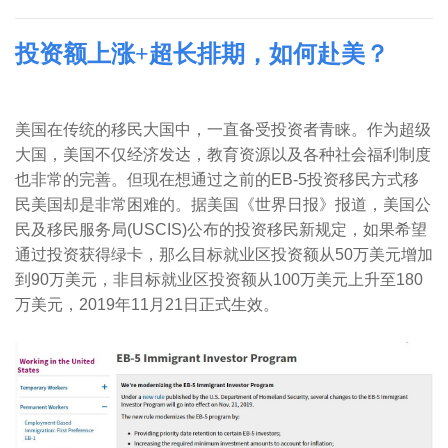
投资额上涨+超长排期，如何赴美？
美国在传统的移民大国中，一直备受投资者青睐。作为超级
大国，美国不仅经济发达，教育资源以及各种社会福利制度
也非常的完善。但现在想通过之前的
EB-5
投资移民方式移
民美国却是非常困难的。据美国《世界日报》报道，美国公
民及移民服务局
(USCIS)
公布的投资移民新规定，如果希望
通过投资获得绿卡，那么目标就业区投资额从
50
万美元增加
到
90
万美元，非目标就业区投资额从
100
万美元上升至
180
万美元，
2019
年
11
月
21
日正式生效。