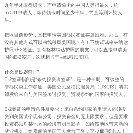
九年半才取得绿卡，而申请绿卡的中国人等得最久，约
67031
申请人，等待领卡时间至少十年，简直等到怀疑人
生。
按照目前形势，直接申请美国移民签证实属困难。那么，有
没有其他方式可以曲线移民美国呢？有！不妨试试格林纳达
护照
+E2
签证。拥有格林纳达护照的朋友，可以直接申请美
国的
E-2
签证，这就相当于曲线移民美国。
什么是
E-2
签证？
E-2
签证指的是“条约投资者签证”，是一种长期、可续整的
非移民类工作签证。美国公民及移民服务局（
USCIS
）将其
颁发给来自与美国签署过投资、贸易条约的国家的投资人。
E-2
签证的申请条件及要求：来自条约国家的申请人必须投
资到美国某个现有公司，投资资金则无上限要求，但是要求
投资必须对某地区的经济有明显影响。如给该地区带来新的
就业机会，给雇佣的美国工人发放工资，至少雇佣
5
名以上