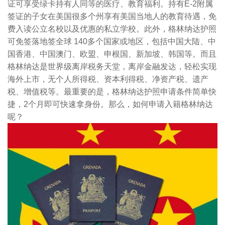
证可享受绿卡持有人同等的医疗、教育福利。持有
E-2
附属
签证的子女在美国很多个州享有美国当地人的教育待遇，免
费入读公立名校以及优惠的私立学校。此外，格林纳达护照
可免签落地签全球
140
多个国家或地区，包括中国大陆、中
国香港、中国澳门、欧盟、申根国、新加坡、韩国等。而且
格林纳达是世界级离岸税务天堂，离岸金融发达，轻松实现
海外上市，无个人所得税、资本利得税、净资产税、遗产
税、增值税等。最重要的是，格林纳达护照申请条件简单快
捷，
2
个月即可快速拿身份。那么，如何申请入籍格林纳达
呢？