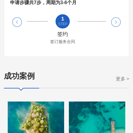
申请步骤共7步，周期为3-6个月
1
2
STEP
STEP
签约
缴纳服务费
签订服务合同
70000人民币
(不成功可退）
成功案例
更多 >
海外资产配置需求
瓦努阿图护照X先生案例
了解详情 >